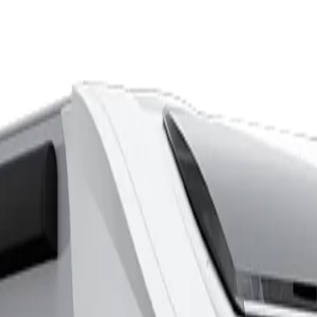
e din neste bobil eller campingvogn.