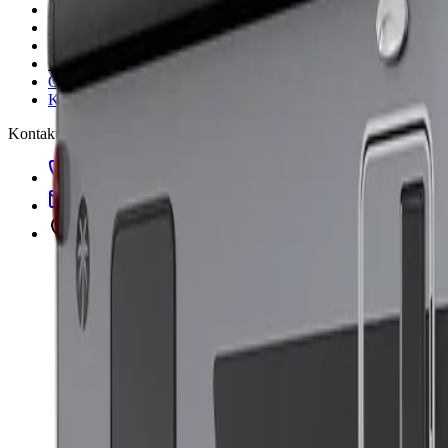
Innbytte
Verksted
Finansiering
Garanti
Om oss
Kontakt
Kontakt
35 56 98 90
post@heistadbil.no
Heistaddalen 37, 3940 Porsgrunn, Norge