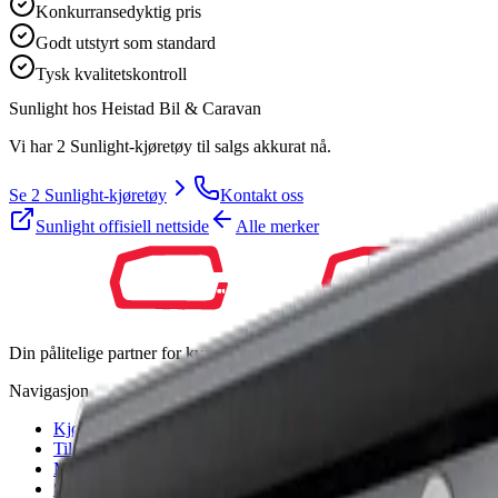
Konkurransedyktig pris
Godt utstyrt som standard
Tysk kvalitetskontroll
Sunlight
hos
Heistad Bil & Caravan
Vi har 2 Sunlight-kjøretøy til salgs akkurat nå.
Se 2 Sunlight-kjøretøy
Kontakt oss
Sunlight
offisiell nettside
Alle merker
Din pålitelige partner for kvalitetskjøretøy. Vi hjelper deg med å finn
Navigasjon
Kjøretøy
Tilbehør
Merker
Selg din bobil