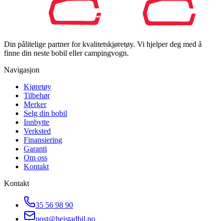
Din pålitelige partner for kvalitetskjøretøy. Vi hjelper deg med å
finne din neste bobil eller campingvogn.
Navigasjon
Kjøretøy
Tilbehør
Merker
Selg din bobil
Innbytte
Verksted
Finansiering
Garanti
Om oss
Kontakt
Kontakt
35 56 98 90
post@heistadbil.no