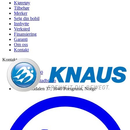
Kjøretøy
Tilbehør
Merker
Selg din bobil
Innbytte
Verksted
Finansiering
Garanti
Om oss
Kontakt
Kontakt
35 56 98 90
post@heistadbil.no
Heistaddalen 37, 3940 Porsgrunn, Norge